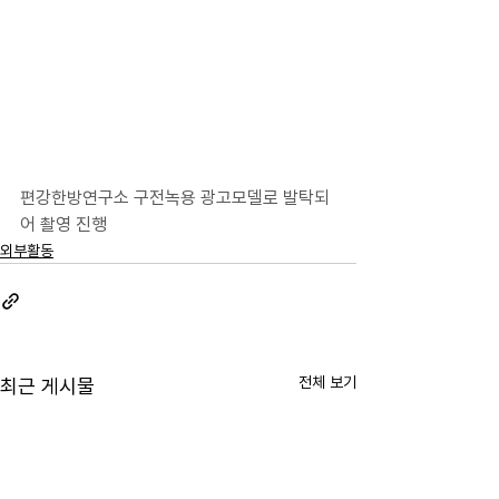
편강한방연구소 구전녹용 광고모델로 발탁되
어 촬영 진행
외부활동
전체 보기
최근 게시물