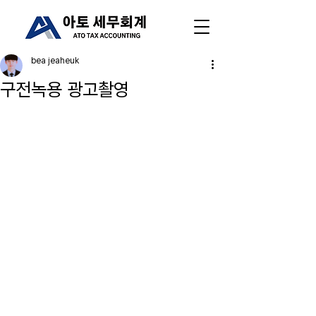
bea jeaheuk
구전녹용 광고촬영